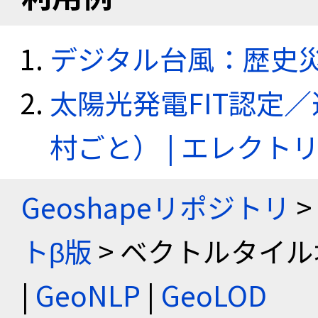
デジタル台風：歴史
太陽光発電FIT認定
村ごと） | エレク
Geoshapeリポジトリ
>
トβ版
> ベクトルタイル
|
GeoNLP
|
GeoLOD