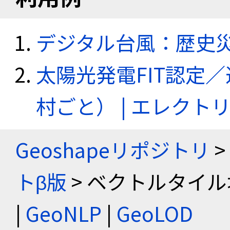
デジタル台風：歴史
太陽光発電FIT認定
村ごと） | エレク
Geoshapeリポジトリ
>
トβ版
> ベクトルタイル
|
GeoNLP
|
GeoLOD