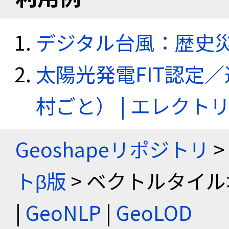
デジタル台風：歴史
太陽光発電FIT認定
村ごと） | エレク
Geoshapeリポジトリ
>
トβ版
> ベクトルタイル
|
GeoNLP
|
GeoLOD