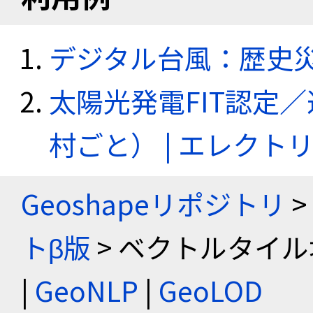
デジタル台風：歴史
太陽光発電FIT認定
村ごと） | エレク
Geoshapeリポジトリ
>
トβ版
> ベクトルタイル
|
GeoNLP
|
GeoLOD