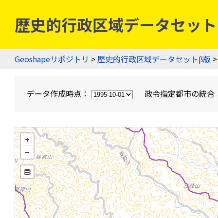
歴史的行政区域データセットβ版
Geoshapeリポジトリ
>
歴史的行政区域データセットβ版
>
データ作成時点：
政令指定都市の統合