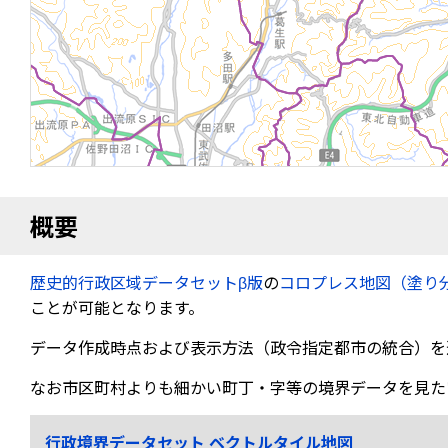
概要
歴史的行政区域データセットβ版
の
コロプレス地図（塗り
ことが可能となります。
データ作成時点および表示方法（政令指定都市の統合）を
なお市区町村よりも細かい町丁・字等の境界データを見た
行政境界データセット ベクトルタイル地図