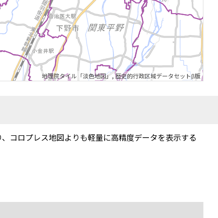
地理院タイル「淡色地図」
,
歴史的行政区域データセットβ版
り、コロプレス地図よりも軽量に高精度データを表示する