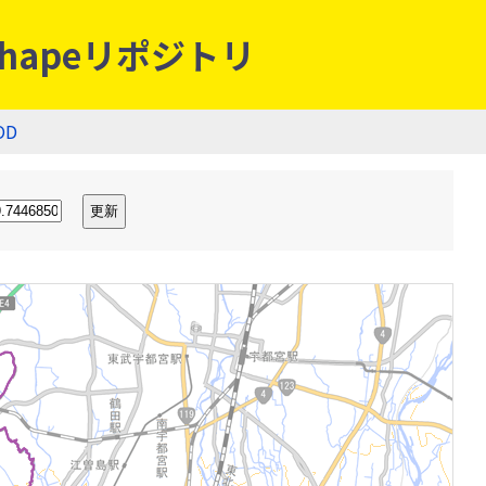
hapeリポジトリ
OD