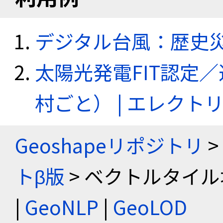
デジタル台風：歴史
太陽光発電FIT認定
村ごと） | エレク
Geoshapeリポジトリ
>
トβ版
> ベクトルタイル
|
GeoNLP
|
GeoLOD