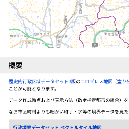
概要
歴史的行政区域データセットβ版
の
コロプレス地図（塗り
ことが可能となります。
データ作成時点および表示方法（政令指定都市の統合）を
なお市区町村よりも細かい町丁・字等の境界データを見た
行政境界データセット ベクトルタイル地図