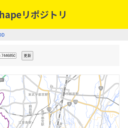
hapeリポジトリ
OD