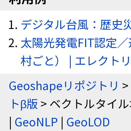
デジタル台風：歴史
太陽光発電FIT認定
村ごと） | エレク
Geoshapeリポジトリ
>
トβ版
> ベクトルタイル
|
GeoNLP
|
GeoLOD