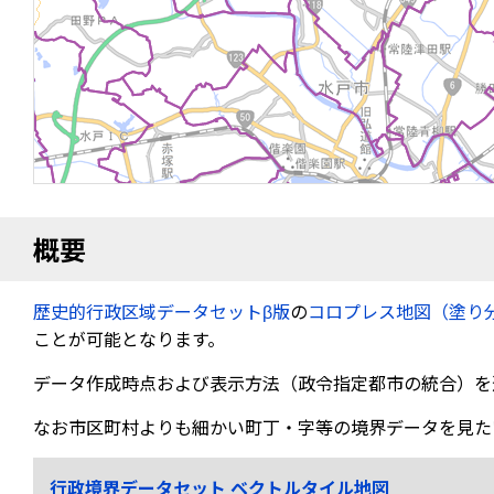
概要
歴史的行政区域データセットβ版
の
コロプレス地図（塗り
ことが可能となります。
データ作成時点および表示方法（政令指定都市の統合）を
なお市区町村よりも細かい町丁・字等の境界データを見た
行政境界データセット ベクトルタイル地図