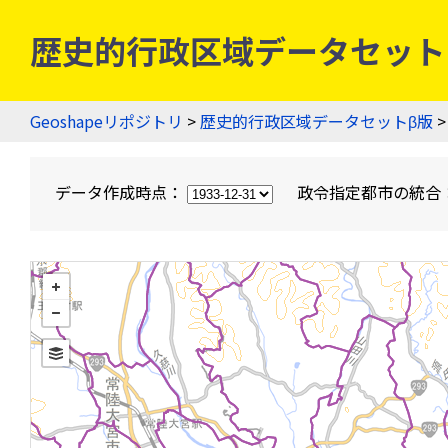
歴史的行政区域データセットβ版
Geoshapeリポジトリ
>
歴史的行政区域データセットβ版
>
データ作成時点：
政令指定都市の統合