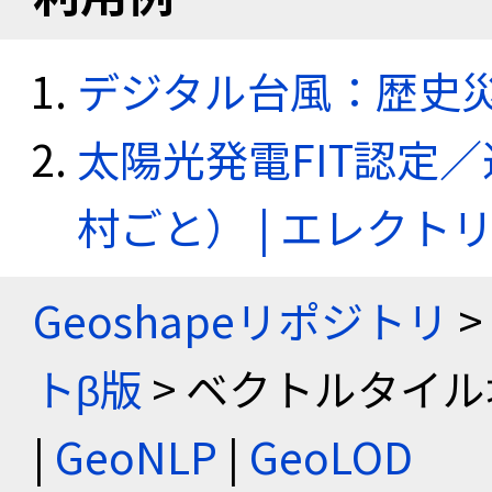
デジタル台風：歴史
太陽光発電FIT認定
村ごと） | エレク
Geoshapeリポジトリ
>
トβ版
> ベクトルタイル
|
GeoNLP
|
GeoLOD