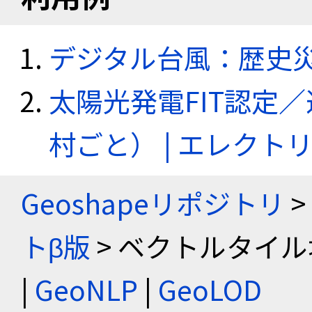
デジタル台風：歴史
太陽光発電FIT認定
村ごと） | エレク
Geoshapeリポジトリ
>
トβ版
> ベクトルタイル
|
GeoNLP
|
GeoLOD