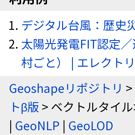
デジタル台風：歴史
太陽光発電FIT認定
村ごと） | エレク
Geoshapeリポジトリ
>
トβ版
> ベクトルタイル
|
GeoNLP
|
GeoLOD