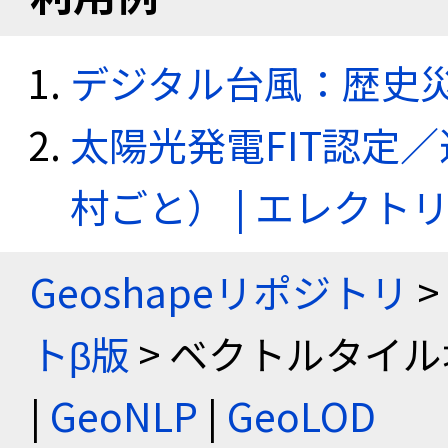
デジタル台風：歴史
太陽光発電FIT認定
村ごと） | エレク
Geoshapeリポジトリ
>
トβ版
> ベクトルタイル
|
GeoNLP
|
GeoLOD