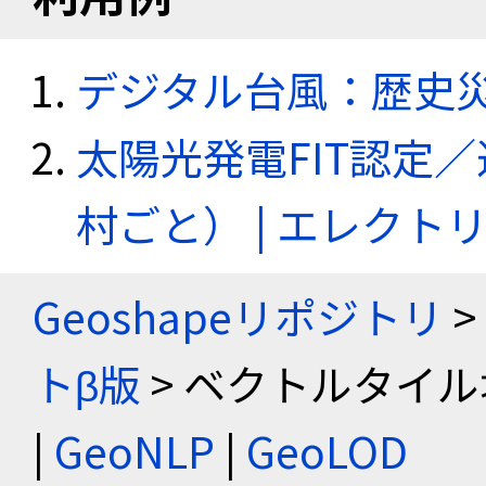
デジタル台風：歴史
太陽光発電FIT認定
村ごと） | エレク
Geoshapeリポジトリ
>
トβ版
> ベクトルタイル
|
GeoNLP
|
GeoLOD