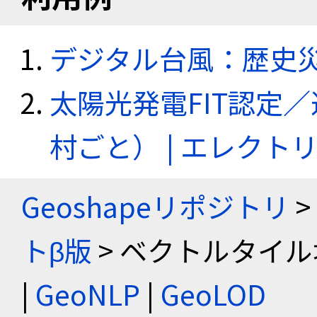
デジタル台風：歴史
太陽光発電FIT認定
村ごと） | エレク
Geoshapeリポジトリ
>
トβ版
> ベクトルタイル
|
GeoNLP
|
GeoLOD