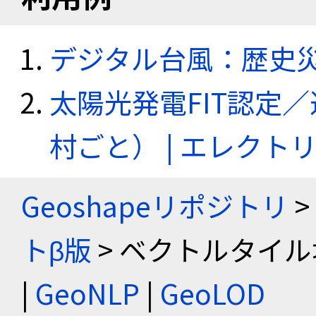
デジタル台風：歴史
太陽光発電FIT認定
村ごと） | エレク
Geoshapeリポジトリ
>
トβ版
> ベクトルタイル
|
GeoNLP
|
GeoLOD