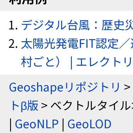
デジタル台風：歴史
太陽光発電FIT認定
村ごと） | エレク
Geoshapeリポジトリ
>
トβ版
> ベクトルタイル
|
GeoNLP
|
GeoLOD