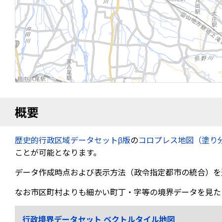
概要
歴史的行政区域データセットβ版
の
コロプレス地図（塗り
ことが可能となります。
データ作成時点および表示方法（政令指定都市の統合）を
なお市区町村よりも細かい町丁・字等の境界データを見た
行政境界データセット ベクトルタイル地図