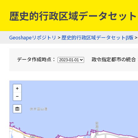
歴史的行政区域データセットβ版
Geoshapeリポジトリ
>
歴史的行政区域データセットβ版
>
データ作成時点：
政令指定都市の統合