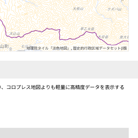
地理院タイル「淡色地図」
,
歴史的行政区域データセットβ版
り、コロプレス地図よりも軽量に高精度データを表示する