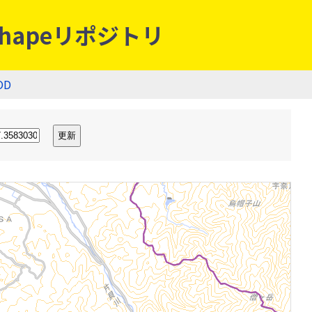
hapeリポジトリ
OD