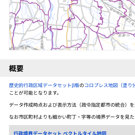
概要
歴史的行政区域データセットβ版
の
コロプレス地図（塗り
ことが可能となります。
データ作成時点および表示方法（政令指定都市の統合）を
なお市区町村よりも細かい町丁・字等の境界データを見た
行政境界データセット ベクトルタイル地図