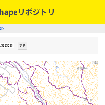
hapeリポジトリ
OD