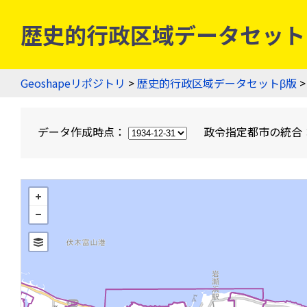
歴史的行政区域データセットβ版
Geoshapeリポジトリ
>
歴史的行政区域データセットβ版
>
データ作成時点：
政令指定都市の統合