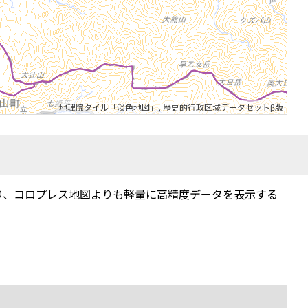
地理院タイル「淡色地図」
,
歴史的行政区域データセットβ版
り、コロプレス地図よりも軽量に高精度データを表示する