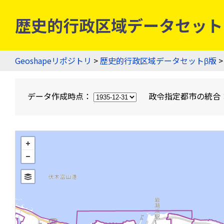
歴史的行政区域データセットβ版
Geoshapeリポジトリ
>
歴史的行政区域データセットβ版
>
データ作成時点：
政令指定都市の統合