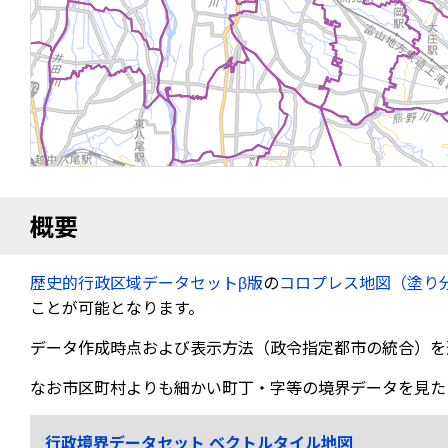
概要
歴史的行政区域データセットβ版
の
コロプレス地図（塗り
ことが可能となります。
データ作成時点および表示方法（政令指定都市の統合）を
なお市区町村よりも細かい町丁・字等の境界データを見た
行政境界データセット ベクトルタイル地図