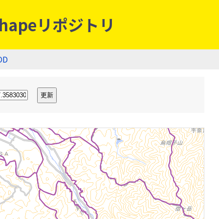
hapeリポジトリ
OD