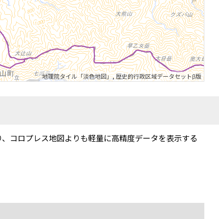
地理院タイル「淡色地図」
,
歴史的行政区域データセットβ版
り、コロプレス地図よりも軽量に高精度データを表示する