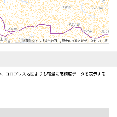
地理院タイル「淡色地図」
,
歴史的行政区域データセットβ版
り、コロプレス地図よりも軽量に高精度データを表示する