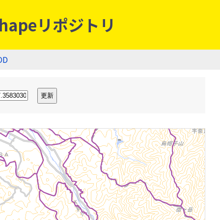
hapeリポジトリ
OD