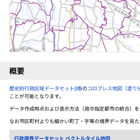
概要
歴史的行政区域データセットβ版
の
コロプレス地図（塗り
ことが可能となります。
データ作成時点および表示方法（政令指定都市の統合）を
なお市区町村よりも細かい町丁・字等の境界データを見た
行政境界データセット ベクトルタイル地図