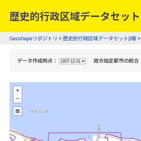
歴史的行政区域データセットβ版
Geoshapeリポジトリ
>
歴史的行政区域データセットβ版
>
データ作成時点：
政令指定都市の統合