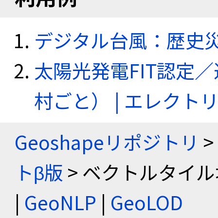
デジタル台風：歴史
太陽光発電FIT認定
村ごと） | エレク
Geoshapeリポジトリ
>
トβ版
> ベクトルタイル
|
GeoNLP
|
GeoLOD