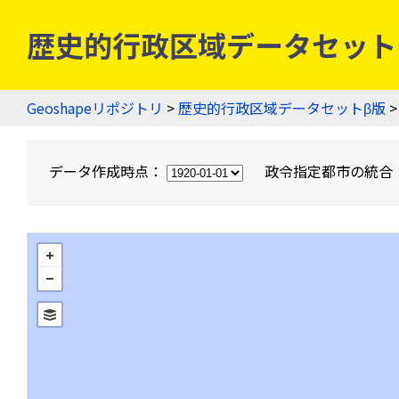
歴史的行政区域データセットβ版
Geoshapeリポジトリ
>
歴史的行政区域データセットβ版
>
データ作成時点：
政令指定都市の統合