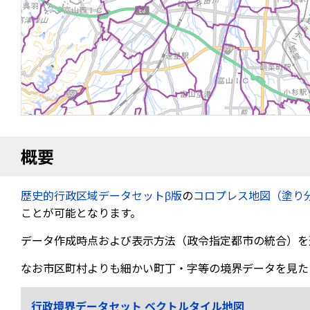
概要
歴史的行政区域データセットβ版
の
コロプレス地図（塗り
ことが可能となります。
データ作成時点および表示方法（政令指定都市の統合）を
なお市区町村よりも細かい町丁・字等の境界データを見た
行政境界データセット ベクトルタイル地図