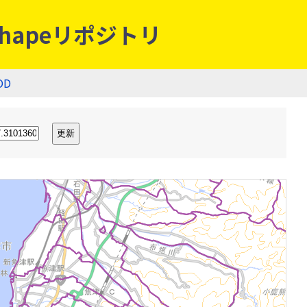
hapeリポジトリ
OD