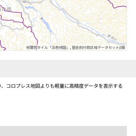
地理院タイル「淡色地図」
,
歴史的行政区域データセットβ版
り、コロプレス地図よりも軽量に高精度データを表示する