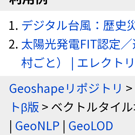
デジタル台風：歴史
太陽光発電FIT認定
村ごと） | エレク
Geoshapeリポジトリ
>
トβ版
> ベクトルタイル
|
GeoNLP
|
GeoLOD