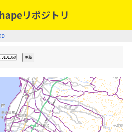
hapeリポジトリ
OD