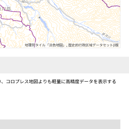
地理院タイル「淡色地図」
,
歴史的行政区域データセットβ版
り、コロプレス地図よりも軽量に高精度データを表示する