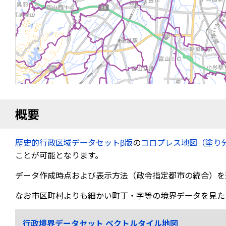
概要
歴史的行政区域データセットβ版
の
コロプレス地図（塗り
ことが可能となります。
データ作成時点および表示方法（政令指定都市の統合）を
なお市区町村よりも細かい町丁・字等の境界データを見た
行政境界データセット ベクトルタイル地図