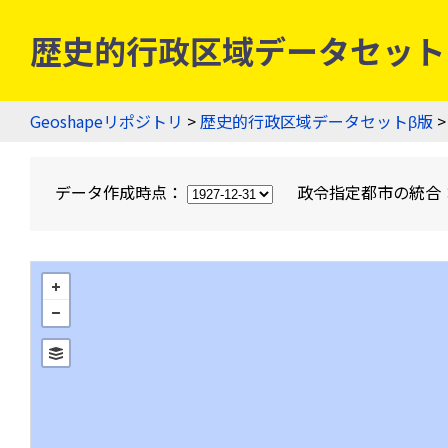
歴史的行政区域データセットβ版
Geoshapeリポジトリ
>
歴史的行政区域データセットβ版
>
データ作成時点：
政令指定都市の統合