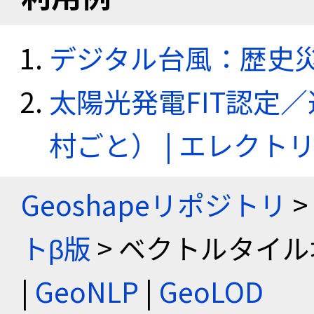
デジタル台風：歴史
太陽光発電FIT認定
村ごと） | エレク
Geoshapeリポジトリ
>
トβ版
> ベクトルタイル
|
GeoNLP
|
GeoLOD