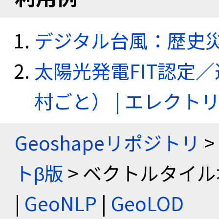
デジタル台風：歴史
太陽光発電FIT認定
村ごと） | エレク
Geoshapeリポジトリ
>
トβ版
> ベクトルタイル
|
GeoNLP
|
GeoLOD