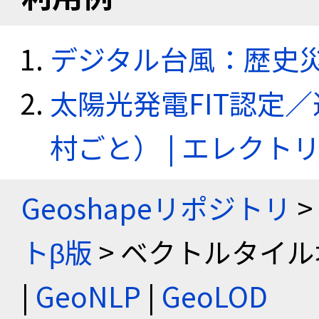
デジタル台風：歴史
太陽光発電FIT認定
村ごと） | エレク
Geoshapeリポジトリ
>
トβ版
> ベクトルタイル
|
GeoNLP
|
GeoLOD