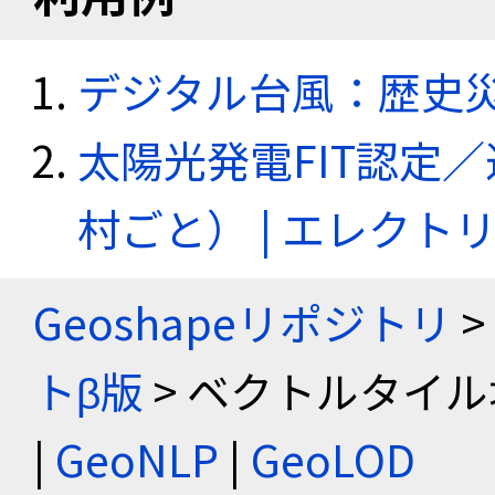
デジタル台風：歴史
太陽光発電FIT認定
村ごと） | エレク
Geoshapeリポジトリ
>
トβ版
> ベクトルタイル
|
GeoNLP
|
GeoLOD