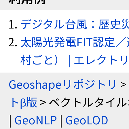
デジタル台風：歴史
太陽光発電FIT認定
村ごと） | エレク
Geoshapeリポジトリ
>
トβ版
> ベクトルタイル
|
GeoNLP
|
GeoLOD