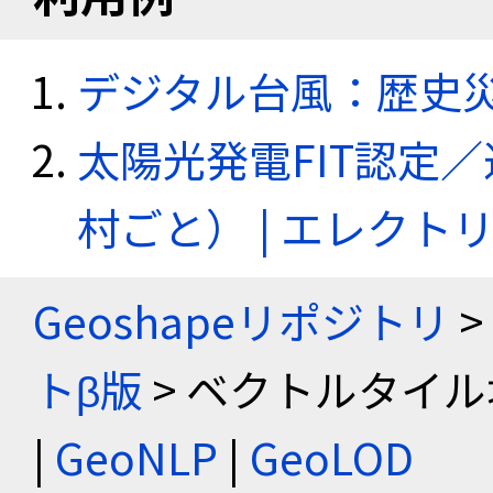
デジタル台風：歴史
太陽光発電FIT認定
村ごと） | エレク
Geoshapeリポジトリ
>
トβ版
> ベクトルタイル
|
GeoNLP
|
GeoLOD