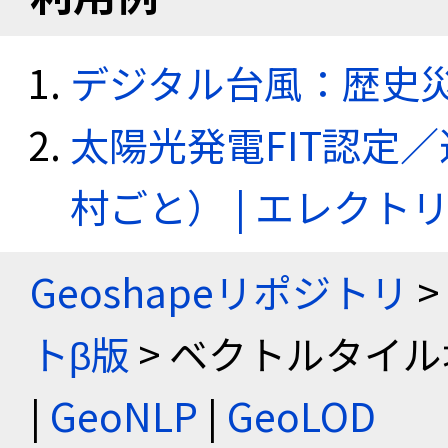
デジタル台風：歴史
太陽光発電FIT認定
村ごと） | エレク
Geoshapeリポジトリ
>
トβ版
> ベクトルタイル
|
GeoNLP
|
GeoLOD