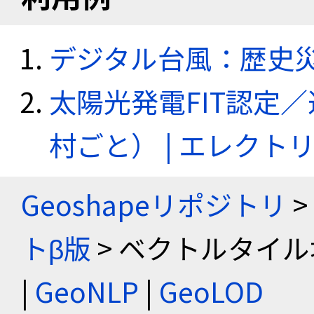
デジタル台風：歴史
太陽光発電FIT認定
村ごと） | エレク
Geoshapeリポジトリ
>
トβ版
> ベクトルタイル
|
GeoNLP
|
GeoLOD