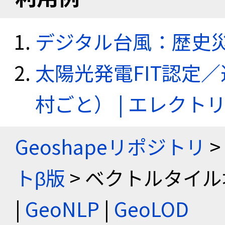
デジタル台風：歴史
太陽光発電FIT認定
村ごと） | エレク
Geoshapeリポジトリ
>
トβ版
> ベクトルタイル
|
GeoNLP
|
GeoLOD