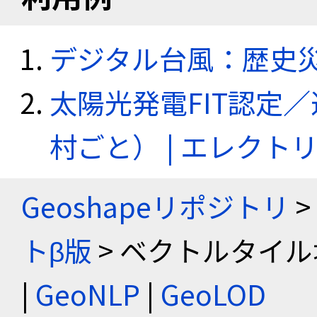
デジタル台風：歴史
太陽光発電FIT認定
村ごと） | エレク
Geoshapeリポジトリ
>
トβ版
> ベクトルタイル
|
GeoNLP
|
GeoLOD