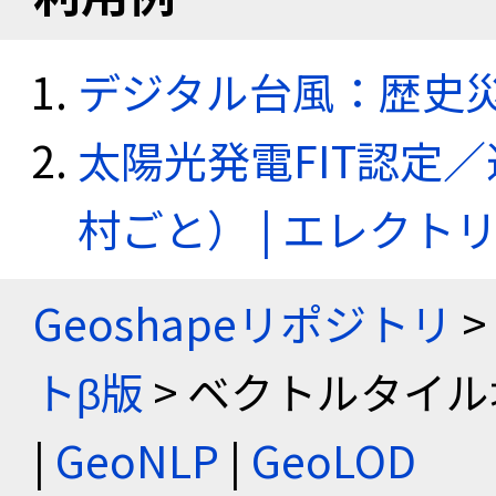
デジタル台風：歴史
太陽光発電FIT認定
村ごと） | エレク
Geoshapeリポジトリ
>
トβ版
> ベクトルタイル
|
GeoNLP
|
GeoLOD