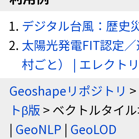
デジタル台風：歴史
太陽光発電FIT認定
村ごと） | エレク
Geoshapeリポジトリ
>
トβ版
> ベクトルタイル
|
GeoNLP
|
GeoLOD