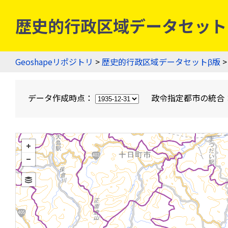
歴史的行政区域データセットβ版
Geoshapeリポジトリ
>
歴史的行政区域データセットβ版
>
データ作成時点：
政令指定都市の統合