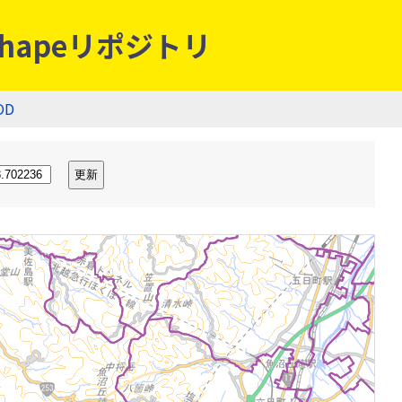
hapeリポジトリ
OD