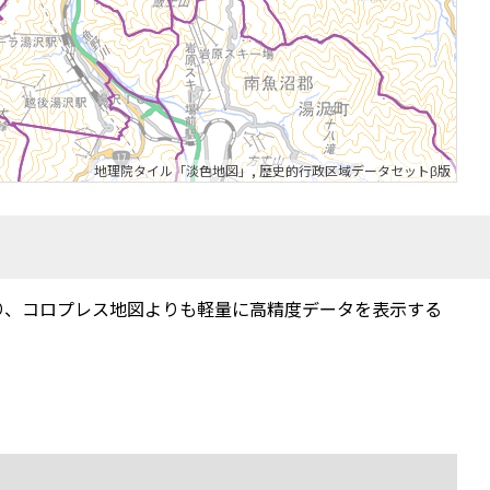
地理院タイル「淡色地図」
,
歴史的行政区域データセットβ版
り、コロプレス地図よりも軽量に高精度データを表示する