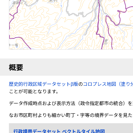
概要
歴史的行政区域データセットβ版
の
コロプレス地図（塗り
ことが可能となります。
データ作成時点および表示方法（政令指定都市の統合）を
なお市区町村よりも細かい町丁・字等の境界データを見た
行政境界データセット ベクトルタイル地図