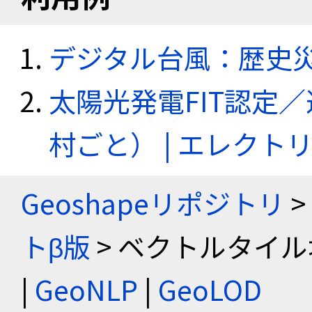
デジタル台風：歴史
太陽光発電FIT認定
村ごと） | エレク
Geoshapeリポジトリ
>
トβ版
> ベクトルタイル
|
GeoNLP
|
GeoLOD