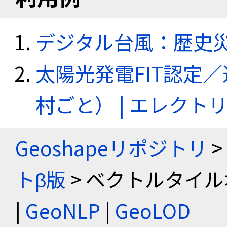
デジタル台風：歴史
太陽光発電FIT認定
村ごと） | エレク
Geoshapeリポジトリ
>
トβ版
> ベクトルタイル
|
GeoNLP
|
GeoLOD