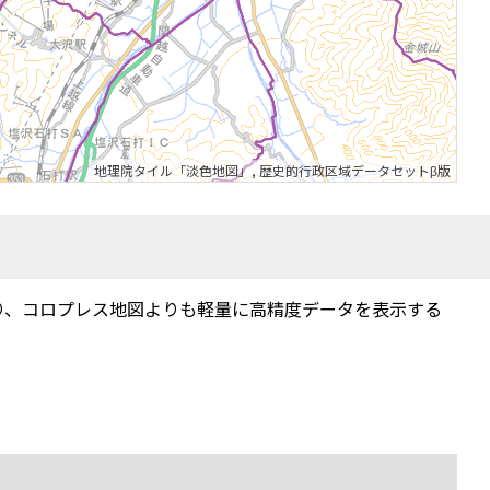
地理院タイル「淡色地図」
,
歴史的行政区域データセットβ版
り、コロプレス地図よりも軽量に高精度データを表示する