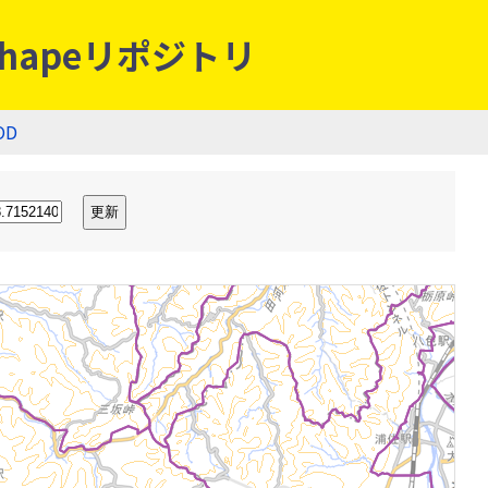
hapeリポジトリ
OD