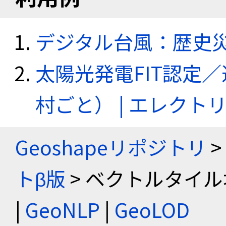
デジタル台風：歴史
太陽光発電FIT認定
村ごと） | エレク
Geoshapeリポジトリ
>
トβ版
> ベクトルタイル
|
GeoNLP
|
GeoLOD