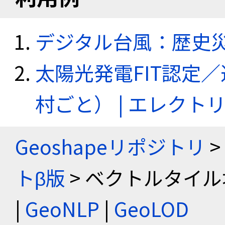
デジタル台風：歴史
太陽光発電FIT認定
村ごと） | エレク
Geoshapeリポジトリ
>
トβ版
> ベクトルタイル
|
GeoNLP
|
GeoLOD