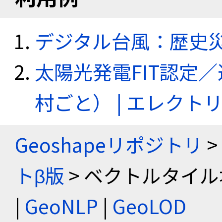
デジタル台風：歴史
太陽光発電FIT認定
村ごと） | エレク
Geoshapeリポジトリ
>
トβ版
> ベクトルタイル
|
GeoNLP
|
GeoLOD