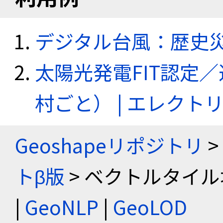
デジタル台風：歴史
太陽光発電FIT認定
村ごと） | エレク
Geoshapeリポジトリ
>
トβ版
> ベクトルタイル
|
GeoNLP
|
GeoLOD