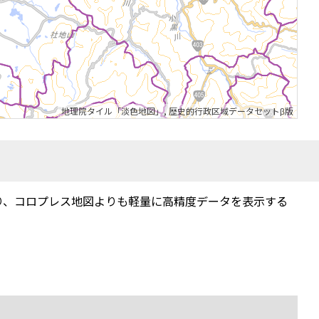
地理院タイル「淡色地図」
,
歴史的行政区域データセットβ版
り、コロプレス地図よりも軽量に高精度データを表示する