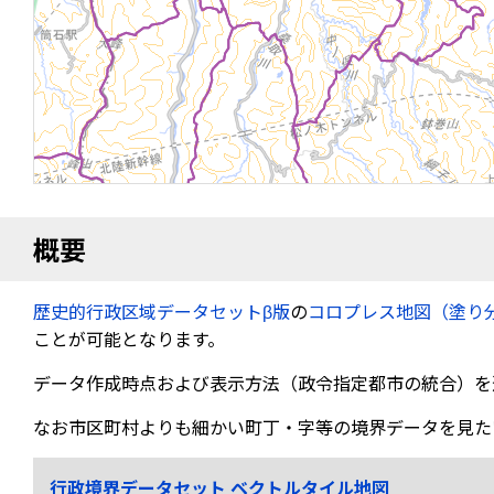
概要
歴史的行政区域データセットβ版
の
コロプレス地図（塗り
ことが可能となります。
データ作成時点および表示方法（政令指定都市の統合）を
なお市区町村よりも細かい町丁・字等の境界データを見た
行政境界データセット ベクトルタイル地図