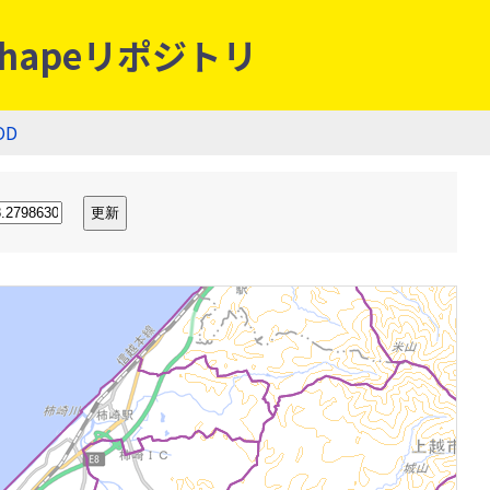
hapeリポジトリ
OD