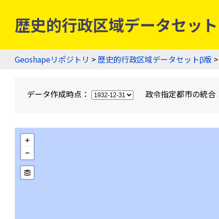
歴史的行政区域データセットβ版
Geoshapeリポジトリ
>
歴史的行政区域データセットβ版
>
データ作成時点：
政令指定都市の統合