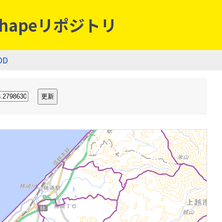
hapeリポジトリ
OD