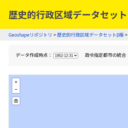
歴史的行政区域データセットβ版
Geoshapeリポジトリ
>
歴史的行政区域データセットβ版
>
データ作成時点：
政令指定都市の統合