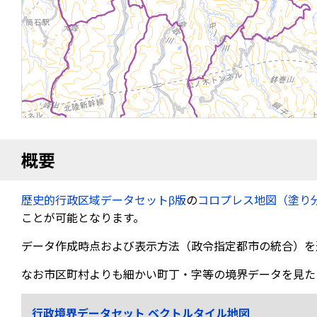
概要
歴史的行政区域データセットβ版
の
コロプレス地図（塗り
ことが可能となります。
データ作成時点および表示方法（政令指定都市の統合）を
なお市区町村よりも細かい町丁・字等の境界データを見た
行政境界データセット ベクトルタイル地図