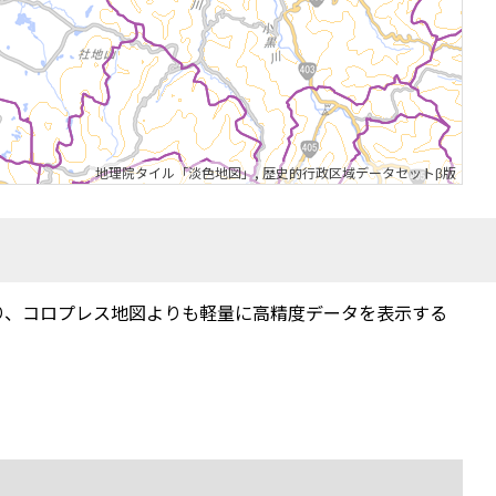
地理院タイル「淡色地図」
,
歴史的行政区域データセットβ版
り、コロプレス地図よりも軽量に高精度データを表示する