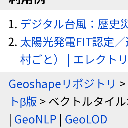
デジタル台風：歴史
太陽光発電FIT認定
村ごと） | エレク
Geoshapeリポジトリ
>
トβ版
> ベクトルタイル
|
GeoNLP
|
GeoLOD