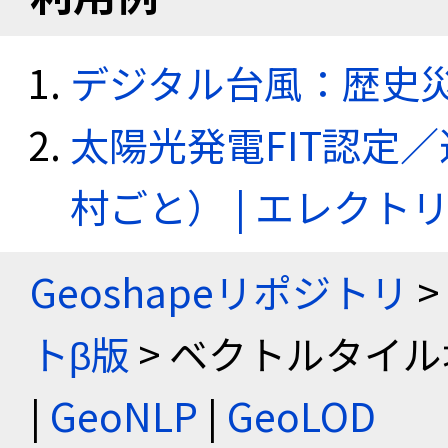
デジタル台風：歴史
太陽光発電FIT認定
村ごと） | エレク
Geoshapeリポジトリ
>
トβ版
> ベクトルタイル
|
GeoNLP
|
GeoLOD