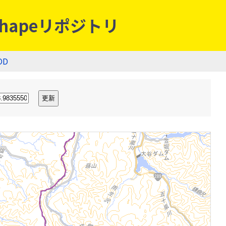
hapeリポジトリ
OD