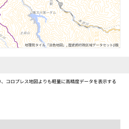
地理院タイル「淡色地図」
,
歴史的行政区域データセットβ版
り、コロプレス地図よりも軽量に高精度データを表示する