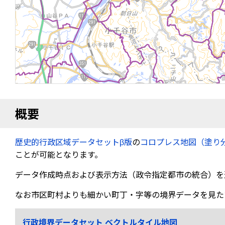
概要
歴史的行政区域データセットβ版
の
コロプレス地図（塗り
ことが可能となります。
データ作成時点および表示方法（政令指定都市の統合）を
なお市区町村よりも細かい町丁・字等の境界データを見た
行政境界データセット ベクトルタイル地図