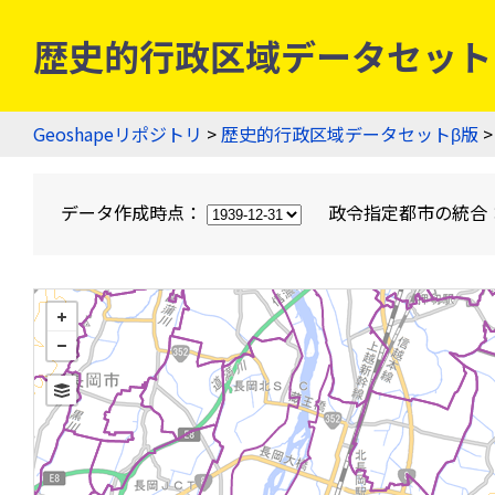
歴史的行政区域データセットβ版
Geoshapeリポジトリ
>
歴史的行政区域データセットβ版
>
データ作成時点：
政令指定都市の統合